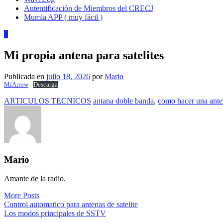
Autentificación de Miembros del CRECJ
Mumla APP ( muy fácil )
0
Mi propia antena para satelites
Publicada en
julio 18, 2026
por
Mario
MiArrow
Descarga
ARTICULOS TECNICOS
antana doble banda
,
como hacer una anten
Mario
Amante de la radio.
More Posts
Navegación
Control automatico para antenas de satelite
Los modos principales de SSTV
de