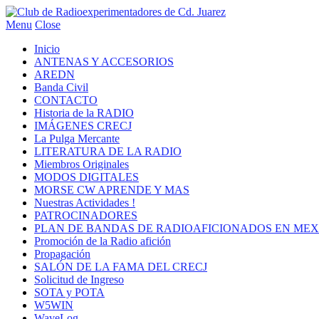
Menu
Close
Inicio
ANTENAS Y ACCESORIOS
AREDN
Banda Civil
CONTACTO
Historia de la RADIO
IMÁGENES CRECJ
La Pulga Mercante
LITERATURA DE LA RADIO
Miembros Originales
MODOS DIGITALES
MORSE CW APRENDE Y MAS
Nuestras Actividades !
PATROCINADORES
PLAN DE BANDAS DE RADIOAFICIONADOS EN MEX
Promoción de la Radio afición
Propagación
SALÓN DE LA FAMA DEL CRECJ
Solicitud de Ingreso
SOTA y POTA
W5WIN
WaveLog