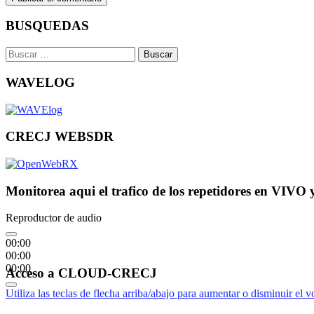
BUSQUEDAS
Buscar:
WAVELOG
CRECJ WEBSDR
Monitorea aqui el trafico de los repetidores en VIVO 
Reproductor de audio
00:00
00:00
00:00
Acceso a CLOUD-CRECJ
Utiliza las teclas de flecha arriba/abajo para aumentar o disminuir el 