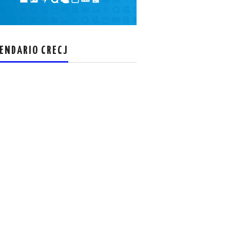
el
volumen.
ENDARIO CRECJ