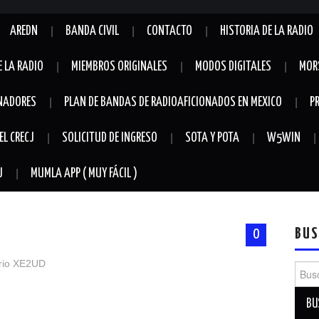
AREDN
BANDA CIVIL
CONTACTO
HISTORIA DE LA RADIO
E LA RADIO
MIEMBROS ORIGINALES
MODOS DIGITALES
MOR
NADORES
PLAN DE BANDAS DE RADIOAFICIONADOS EN MEXICO
P
EL CRECJ
SOLICITUD DE INGRESO
SOTA Y POTA
W5WIN
J
MUMLA APP ( MUY FÁCIL )
BUS
0
rio XE2UD
Busca