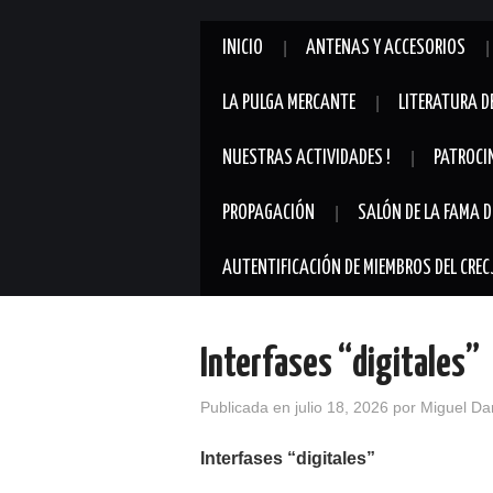
INICIO
ANTENAS Y ACCESORIOS
LA PULGA MERCANTE
LITERATURA D
NUESTRAS ACTIVIDADES !
PATROCI
PROPAGACIÓN
SALÓN DE LA FAMA D
AUTENTIFICACIÓN DE MIEMBROS DEL CREC
Interfases “digitales”
Publicada en
julio 18, 2026
por
Miguel Da
Interfases “digitales”