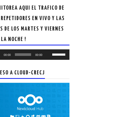
ITOREA AQUI EL TRAFICO DE
 REPETIDORES EN VIVO Y LAS
S DE LOS MARTES Y VIERNES
 LA NOCHE !
oductor
Utiliza
00:00
00:00
las
teclas
de
ESO A CLOUD-CRECJ
flecha
arriba/abajo
para
aumentar
o
disminuir