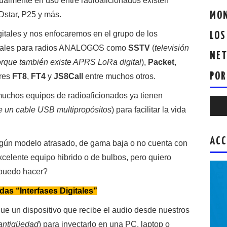
ualmente en uso entre radioaficionados existen
star, P25 y más.
MON
itales y nos enfocaremos en el grupo de los
LOS
tales para radios ANALOGOS como
SSTV
(
televisión
NET
rque también existe APRS LoRa digital
),
Packet
,
POR
ares
FT8
,
FT4
y
JS8Call
entre muchos otros.
chos equipos de radioaficionados ya tienen
Repr
e un cable USB multipropósitos
) para facilitar la vida
de
audio
ACC
lgún modelo atrasado, de gama baja o no cuenta con
celente equipo hibrido o de bulbos, pero quiero
 puedo hacer?
das “Interfases Digitales”
 que un dispositivo que recibe el audio desde nuestros
 antigüedad
) para inyectarlo en una PC, laptop o