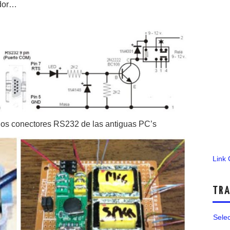
ador…
ios conectores RS232 de las antiguas PC’s
Link
TRA
Sele