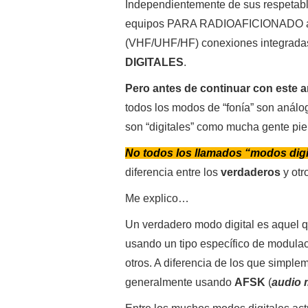
Independientemente de sus respetable
equipos PARA RADIOAFICIONADO ahor
(VHF/UHF/HF) conexiones integradas 
DIGITALES
.
Pero antes de continuar con este a
todos los modos de “fonía” son análog
son “digitales” como mucha gente pie
No todos los llamados “modos digit
diferencia entre los
verdaderos
y otr
Me explico…
Un verdadero modo digital es aquel q
usando un tipo específico de modul
otros. A diferencia de los que simplem
generalmente usando
AFSK
(
audio 