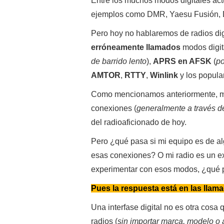
Entre los muchos modos digitales act
ejemplos como DMR, Yaesu Fusión, D
Pero hoy no hablaremos de radios dig
erróneamente llamados
modos digi
de barrido lento
),
APRS en AFSK
(
po
AMTOR
,
RTTY
,
Winlink
y los popul
Como mencionamos anteriormente, mu
conexiones (
generalmente a través d
del radioaficionado de hoy.
Pero ¿qué pasa si mi equipo es de a
esas conexiones? O mi radio es un ex
experimentar con esos modos, ¿qué
Pues la respuesta está en las llama
Una interfase digital no es otra cosa
radios (
sin importar marca, modelo o