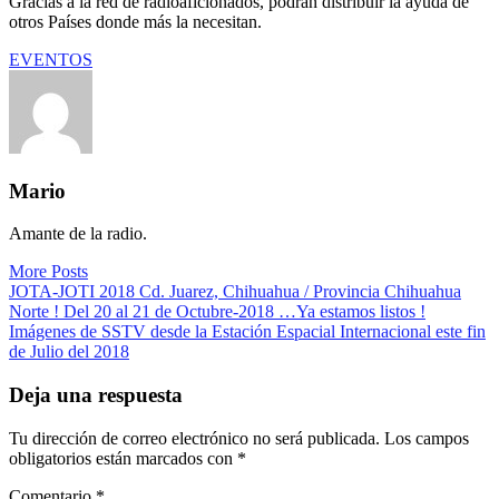
Gracias a la red de radioaficionados, podrán distribuir la ayuda de
otros Países donde más la necesitan.
EVENTOS
Mario
Amante de la radio.
More Posts
Navegación
JOTA-JOTI 2018 Cd. Juarez, Chihuahua / Provincia Chihuahua
Norte ! Del 20 al 21 de Octubre-2018 …Ya estamos listos !
de
Imágenes de SSTV desde la Estación Espacial Internacional este fin
entradas
de Julio del 2018
Deja una respuesta
Tu dirección de correo electrónico no será publicada.
Los campos
obligatorios están marcados con
*
Comentario
*