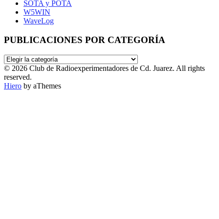
SOTA y POTA
W5WIN
WaveLog
PUBLICACIONES POR CATEGORÍA
PUBLICACIONES
POR
© 2026 Club de Radioexperimentadores de Cd. Juarez. All rights
CATEGORÍA
reserved.
Hiero
by aThemes