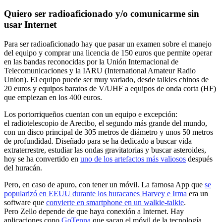
Quiero ser radioaficionado y/o comunicarme sin
usar Internet
Para ser radioaficionado hay que pasar un examen sobre el manejo
del equipo y comprar una licencia de 150 euros que permite operar
en las bandas reconocidas por la Unión Internacional de
Telecomunicaciones y la IARU (International Amateur Radio
Union). El equipo puede ser muy variado, desde talkies chinos de
20 euros y equipos baratos de V/UHF a equipos de onda corta (HF)
que empiezan en los 400 euros.
Los portorriqueños cuentan con un equipo e excepción:
el radiotelescopio de Arecibo, el segundo más grande del mundo,
con un disco principal de 305 metros de diámetro y unos 50 metros
de profundidad. Diseñado para se ha dedicado a buscar vida
extraterrestre, estudiar las ondas gravitatorias y buscar asteroides,
hoy se ha convertido en
uno de los artefactos más valiosos
después
del huracán.
Pero, en caso de apuro, con tener un móvil. La famosa App que
se
popularizó en EEUU durante los huracanes Harvey e Irma
era un
software que
convierte en smartphone en un walkie-talkie
.
Pero Zello depende de que haya conexión a Internet. Hay
aplicaciones cono
GoTenna
que sacan el móvil de la tecnología