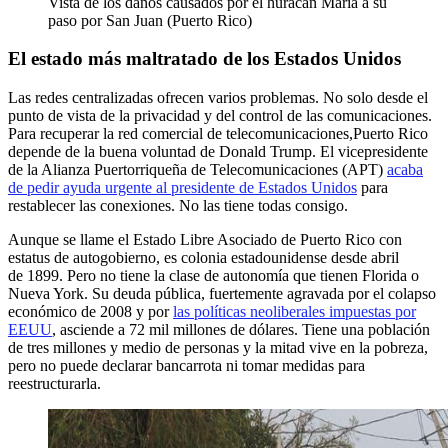
Vista de los daños causados por el huracán María a su
paso por San Juan (Puerto Rico)
El estado más maltratado de los Estados Unidos
Las redes centralizadas ofrecen varios problemas. No solo desde el
punto de vista de la privacidad y del control de las comunicaciones.
Para recuperar la red comercial de telecomunicaciones,Puerto Rico
depende de la buena voluntad de Donald Trump. El vicepresidente
de la Alianza Puertorriqueña de Telecomunicaciones (APT)
acaba
de pedir ayuda urgente al presidente de Estados Unidos
para
restablecer las conexiones. No las tiene todas consigo.
Aunque se llame el Estado Libre Asociado de Puerto Rico con
estatus de autogobierno, es colonia estadounidense desde abril
de 1899. Pero no
tiene la clase de autonomía que tienen Florida o
Nueva York. Su deuda pública, fuertemente agravada por el colapso
económico de 2008 y por
las políticas neoliberales impuestas por
EEUU
, asciende a 72 mil millones de dólares. Tiene una población
de tres millones y medio de personas y la mitad vive en la pobreza,
pero no puede declarar bancarrota ni tomar medidas para
reestructurarla.