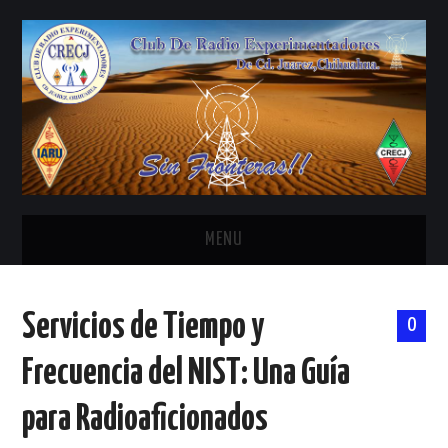
MENU
INICIO
Servicios de Tiempo y
0
ANTENAS Y ACCESORIOS
Frecuencia del NIST: Una Guía
AREDN
para Radioaficionados
BANDA CIVIL