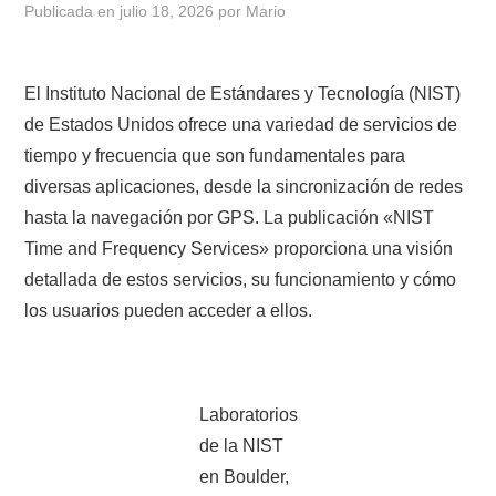
Publicada en
julio 18, 2026
por
Mario
CONTACTO
El Instituto Nacional de Estándares y Tecnología (NIST)
HISTORIA DE LA RADIO
de Estados Unidos ofrece una variedad de servicios de
tiempo y frecuencia que son fundamentales para
IMÁGENES CRECJ
diversas aplicaciones, desde la sincronización de redes
hasta la navegación por GPS. La publicación «NIST
LA PULGA MERCANTE
Time and Frequency Services» proporciona una visión
LITERATURA DE LA RADIO
detallada de estos servicios, su funcionamiento y cómo
los usuarios pueden acceder a ellos.
MIEMBROS ORIGINALES
MODOS DIGITALES
Laboratorios
MORSE CW APRENDE Y MAS
de la NIST
en Boulder,