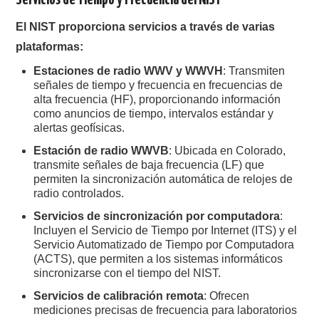
W5WIN
El NIST proporciona servicios a través de varias
plataformas:
WAVELOG
Estaciones de radio WWV y WWVH
: Transmiten
AUTENTIFICACIÓN DE MIEMBROS DEL
señales de tiempo y frecuencia en frecuencias de
alta frecuencia (HF), proporcionando información
como anuncios de tiempo, intervalos estándar y
CRECJ
alertas geofísicas.
Estación de radio WWVB
: Ubicada en Colorado,
MUMLA APP ( MUY FÁCIL )
transmite señales de baja frecuencia (LF) que
permiten la sincronización automática de relojes de
radio controlados.
Servicios de sincronización por computadora
:
Incluyen el Servicio de Tiempo por Internet (ITS) y el
Servicio Automatizado de Tiempo por Computadora
(ACTS), que permiten a los sistemas informáticos
sincronizarse con el tiempo del NIST.
Servicios de calibración remota
: Ofrecen
mediciones precisas de frecuencia para laboratorios