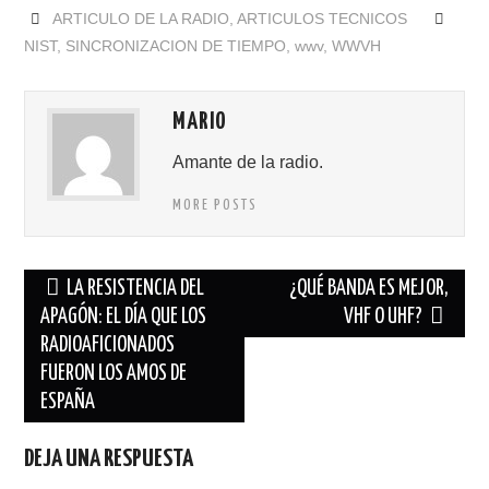
ARTICULO DE LA RADIO
,
ARTICULOS TECNICOS
NIST
,
SINCRONIZACION DE TIEMPO
,
wwv
,
WWVH
MARIO
Amante de la radio.
MORE POSTS
Navegación
LA RESISTENCIA DEL
¿QUÉ BANDA ES MEJOR,
de
APAGÓN: EL DÍA QUE LOS
VHF O UHF?
RADIOAFICIONADOS
entradas
FUERON LOS AMOS DE
ESPAÑA
DEJA UNA RESPUESTA