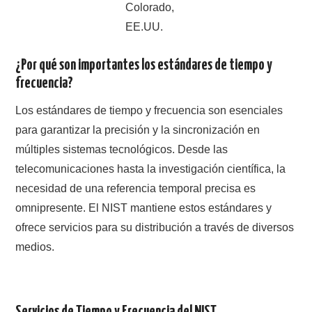
NUESTRAS ACTIVIDADES !
Colorado,
EE.UU.
PATROCINADORES
¿Por qué son importantes los estándares de tiempo y
PLAN DE BANDAS DE
frecuencia?
RADIOAFICIONADOS EN MEXICO
Los estándares de tiempo y frecuencia son esenciales
para garantizar la precisión y la sincronización en
PROMOCIÓN DE LA RADIO AFICIÓN
múltiples sistemas tecnológicos. Desde las
telecomunicaciones hasta la investigación científica, la
PROPAGACIÓN
necesidad de una referencia temporal precisa es
omnipresente. El NIST mantiene estos estándares y
SALÓN DE LA FAMA DEL CRECJ
ofrece servicios para su distribución a través de diversos
medios.
SOLICITUD DE INGRESO
SOTA Y POTA
Servicios de Tiempo y Frecuencia del NIST