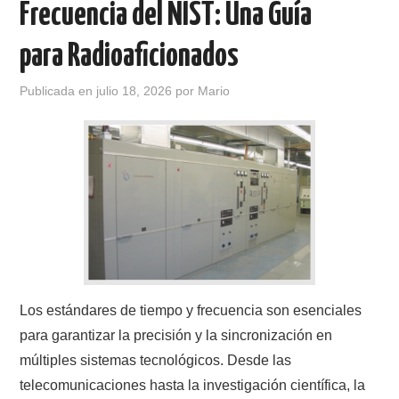
Frecuencia del NIST: Una Guía
CONTACTO
para Radioaficionados
HISTORIA DE LA RADIO
Publicada en
julio 18, 2026
por
Mario
IMÁGENES CRECJ
LA PULGA MERCANTE
LITERATURA DE LA RADIO
MIEMBROS ORIGINALES
Los estándares de tiempo y frecuencia son esenciales
MODOS DIGITALES
para garantizar la precisión y la sincronización en
MORSE CW APRENDE Y MAS
múltiples sistemas tecnológicos. Desde las
telecomunicaciones hasta la investigación científica, la