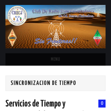
MENU
INICIO
SINCRONIZACION DE TIEMPO
ANTENAS Y ACCESORIOS
AREDN
Servicios de Tiempo y
0
BANDA CIVIL