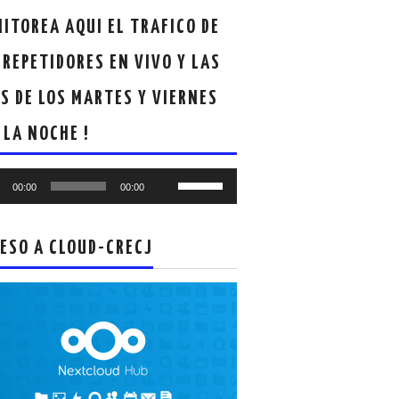
ITOREA AQUI EL TRAFICO DE
 REPETIDORES EN VIVO Y LAS
S DE LOS MARTES Y VIERNES
 LA NOCHE !
oductor
Utiliza
00:00
00:00
las
teclas
de
ESO A CLOUD-CRECJ
flecha
arriba/abajo
para
aumentar
o
disminuir