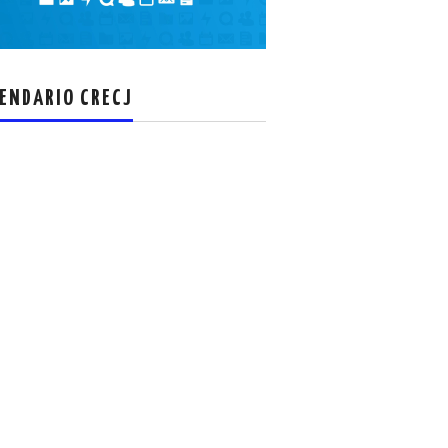
el
volumen.
ENDARIO CRECJ