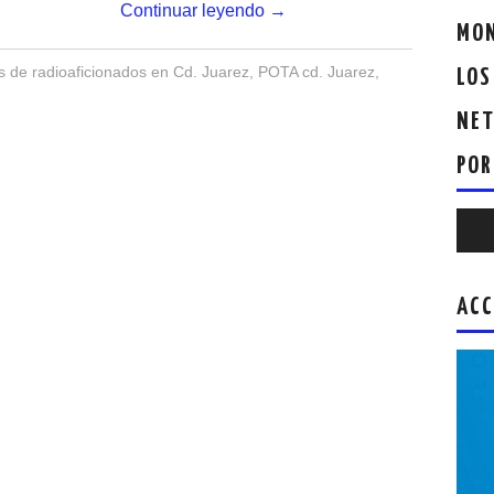
Continuar leyendo
→
MON
 de radioaficionados en Cd. Juarez
,
POTA cd. Juarez
,
LOS
NET
POR
Repr
de
audio
ACC