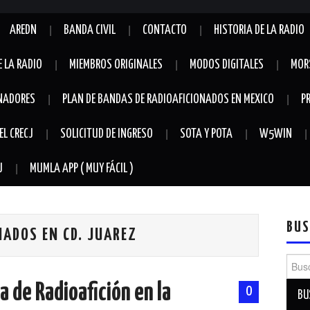
AREDN
BANDA CIVIL
CONTACTO
HISTORIA DE LA RADIO
E LA RADIO
MIEMBROS ORIGINALES
MODOS DIGITALES
MOR
NADORES
PLAN DE BANDAS DE RADIOAFICIONADOS EN MEXICO
P
EL CRECJ
SOLICITUD DE INGRESO
SOTA Y POTA
W5WIN
J
MUMLA APP ( MUY FÁCIL )
BUS
NADOS EN CD. JUAREZ
Busca
a de Radioafición en la
0