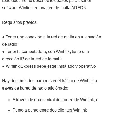
Este documento describe los pasos para usar el
IMÁGENES CRECJ
software Winlink en una red de malla AREDN.
LA PULGA MERCANTE
Requisitos previos:
LITERATURA DE LA RADIO
● Tener una conexión a la red de malla en tu estación
MIEMBROS ORIGINALES
de radio
● Tener tu computadora, con Winlink, tiene una
MODOS DIGITALES
dirección IP de la red de la malla
● Winlink Express debe estar instalado y operativo
MORSE CW APRENDE Y MAS
Hay dos métodos para mover el tráfico de Winlink a
NUESTRAS ACTIVIDADES !
través de la red de radio aficiónado:
PATROCINADORES
A través de una central de correo de Winlink, o
PLAN DE BANDAS DE
Punto a punto entre dos clientes Winlink