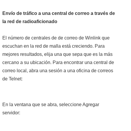
RADIOAFICIONADOS EN MEXICO
Envío de tráfico a una central de correo a través de
PROMOCIÓN DE LA RADIO AFICIÓN
la red de radioaficionado
PROPAGACIÓN
El número de centrales de de correo de Winlink que
escuchan en la red de malla está creciendo. Para
SALÓN DE LA FAMA DEL CRECJ
mejores resultados, elija una que sepa que es la más
cercano a su ubicación. Para encontrar una central de
SOLICITUD DE INGRESO
correo local, abra una sesión a una oficina de correos
de Telnet:
SOTA Y POTA
W5WIN
En la ventana que se abra, seleccione Agregar
WAVELOG
servidor:
AUTENTIFICACIÓN DE MIEMBROS DEL