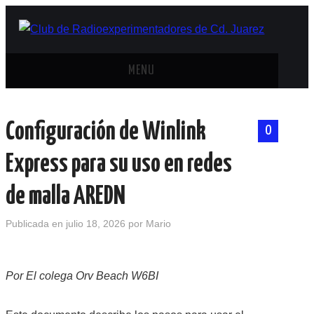
MENU
INICIO
Configuración de Winlink
0
ANTENAS Y ACCESORIOS
Express para su uso en redes
AREDN
de malla AREDN
BANDA CIVIL
Publicada en
julio 18, 2026
por
Mario
CONTACTO
Por El colega Orv Beach W6BI
HISTORIA DE LA RADIO