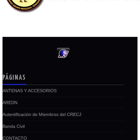
PÁGINAS
ANTENAS Y ACCESORIOS
AREDN
Autentificación de Miembros del CRECJ
Banda Civil
CONTACTO