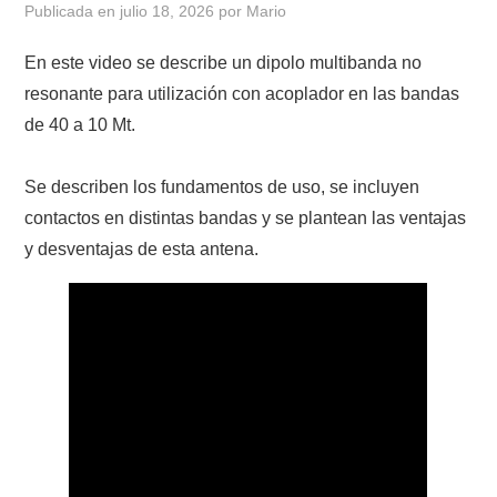
Publicada en
julio 18, 2026
por
Mario
CONTACTO
En este video se describe un dipolo multibanda no
resonante para utilización con acoplador en las bandas
HISTORIA DE LA RADIO
de 40 a 10 Mt.
IMÁGENES CRECJ
Se describen los fundamentos de uso, se incluyen
contactos en distintas bandas y se plantean las ventajas
LA PULGA MERCANTE
y desventajas de esta antena.
LITERATURA DE LA RADIO
MIEMBROS ORIGINALES
MODOS DIGITALES
MORSE CW APRENDE Y MAS