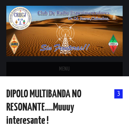
MENU
INICIO
DIPOLO MULTIBANDA NO
3
ANTENAS Y ACCESORIOS
RESONANTE….Muuuy
AREDN
interesante !
BANDA CIVIL