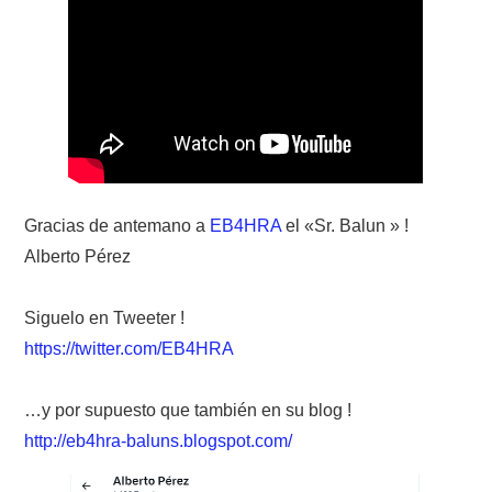
NUESTRAS ACTIVIDADES !
PATROCINADORES
PLAN DE BANDAS DE
RADIOAFICIONADOS EN MEXICO
Gracias de antemano a
EB4HRA
el «Sr. Balun » !
PROMOCIÓN DE LA RADIO AFICIÓN
Alberto Pérez
PROPAGACIÓN
Siguelo en Tweeter !
SALÓN DE LA FAMA DEL CRECJ
https://twitter.com/EB4HRA
SOLICITUD DE INGRESO
…y por supuesto que también en su blog !
http://eb4hra-baluns.blogspot.com/
SOTA Y POTA