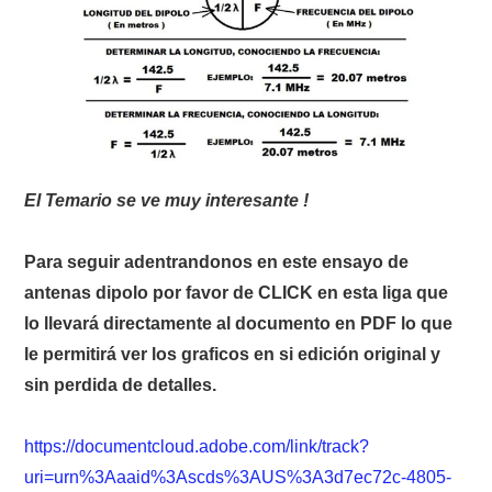
W5WIN
WAVELOG
AUTENTIFICACIÓN DE MIEMBROS DEL
CRECJ
El Temario se ve muy interesante !
MUMLA APP ( MUY FÁCIL )
Para seguir adentrandonos en este ensayo de
antenas dipolo por favor de CLICK en esta liga que
lo llevará directamente al documento en PDF lo que
le permitirá ver los graficos en si edición original y
sin perdida de detalles.
https://documentcloud.adobe.com/link/track?
uri=urn%3Aaaid%3Ascds%3AUS%3A3d7ec72c-4805-