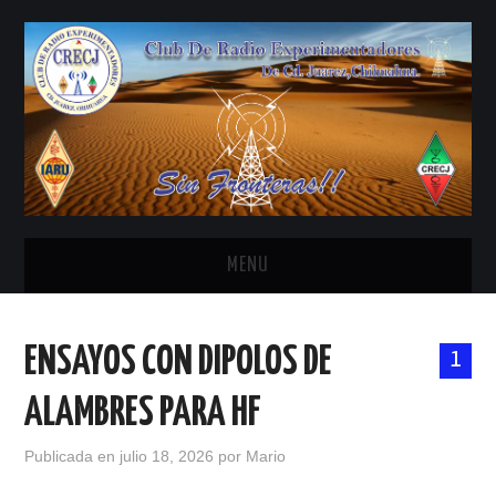
MENU
INICIO
ENSAYOS CON DIPOLOS DE
1
ANTENAS Y ACCESORIOS
ALAMBRES PARA HF
AREDN
Publicada en
julio 18, 2026
por
Mario
BANDA CIVIL