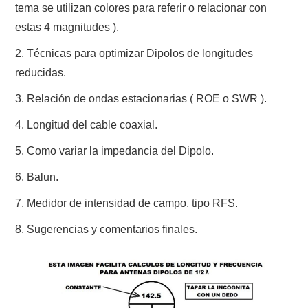
NUESTRAS ACTIVIDADES !
tema se utilizan colores para referir o relacionar con
estas 4 magnitudes ).
PATROCINADORES
2. Técnicas para optimizar Dipolos de longitudes
reducidas.
PLAN DE BANDAS DE
3. Relación de ondas estacionarias ( ROE o SWR ).
RADIOAFICIONADOS EN MEXICO
4. Longitud del cable coaxial.
PROMOCIÓN DE LA RADIO AFICIÓN
5. Como variar la impedancia del Dipolo.
6. Balun.
PROPAGACIÓN
7. Medidor de intensidad de campo, tipo RFS.
SALÓN DE LA FAMA DEL CRECJ
8. Sugerencias y comentarios finales.
SOLICITUD DE INGRESO
SOTA Y POTA