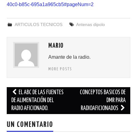
40c0-b85c-695a1a965cb5#pageNum=2
ARTICULOS TECNICOS
Antenas dipolo
MARIO
Amante de la radio.
MORE POSTS
Navegación
EL ABC DE LAS FUENTES
CONCEPTOS BASICOS DE
de
DE ALIMENTACIÓN DEL
DMR PARA
RADIO AFICIONADO.
RADIOAFICIONADOS
entradas
UN COMENTARIO