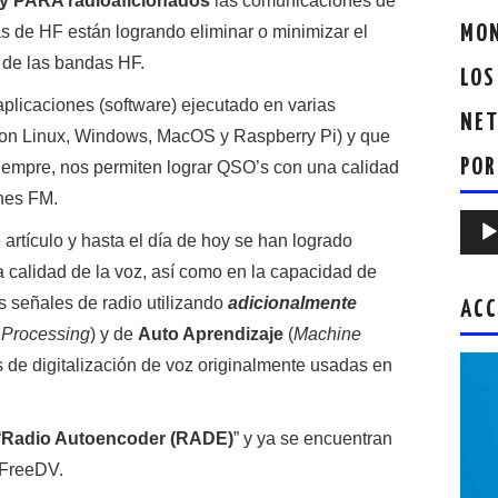
y PARA radioaficionados
las comunicaciones de
as de HF están logrando eliminar o minimizar el
MON
o de las bandas HF.
LOS
aplicaciones (software) ejecutado en varias
NET
con Linux, Windows, MacOS y Raspberry Pi) y que
POR
empre, nos permiten lograr QSO’s con una calidad
ones FM.
Repr
artículo y hasta el día de hoy se han logrado
de
 calidad de la voz, así como en la capacidad de
audio
 señales de radio utilizando
adicionalmente
ACC
l Processing
) y de
Auto Aprendizaje
(
Machine
as de digitalización de voz originalmente usadas en
“
Radio Autoencoder (RADE)
” y ya se encuentran
e FreeDV.