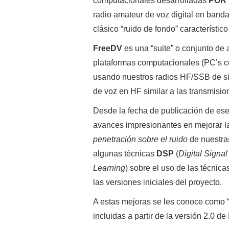
computacionales desarrolladas
POR 
radio amateur de voz digital en band
clásico “ruido de fondo” característic
FreeDV
es una “suite” o conjunto de 
plataformas computacionales (PC’s 
usando nuestros radios HF/SSB de si
de voz en HF similar a las transmisi
Desde la fecha de publicación de ese 
avances impresionantes en mejorar la
penetración sobre el ruido
de nuestras
algunas técnicas
DSP
(
Digital Signa
Learning
) sobre el uso de las técnic
las versiones iniciales del proyecto.
A estas mejoras se les conoce como 
incluidas a partir de la versión 2.0 d