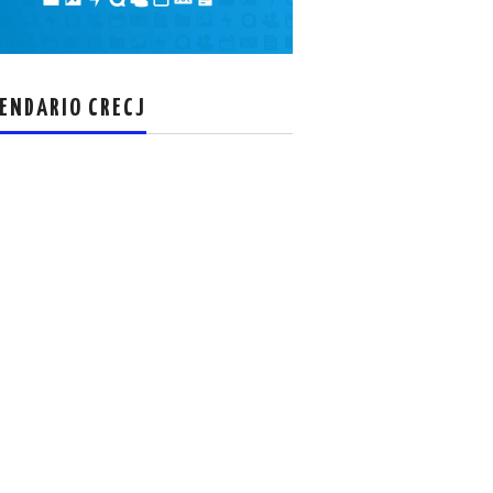
el
volumen.
ENDARIO CRECJ