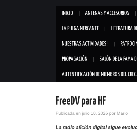
INICIO
ANTENAS Y ACCESORIOS
LA PULGA MERCANTE
LITERATURA D
NUESTRAS ACTIVIDADES !
PATROCI
PROPAGACIÓN
SALÓN DE LA FAMA D
AUTENTIFICACIÓN DE MIEMBROS DEL CREC
FreeDV para HF
Publicada en
julio 18, 2026
por
Mario
La radio afición digital sigue evol