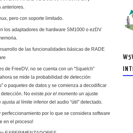
 anteriores.
ux, pero con soporte limitado.
en los adaptadores de hardware SM1000 o ezDV
memoria.
esarrollo de las funcionalidades básicas de RADE
W5W
are
INT
ores de FreeDV, no se cuenta con un “Squelch”
ahora se mide la probabilidad de detección
es” o paquetes de datos y se comienza a decodificar
e detección. No existe
por el momento
un ajuste
 ajusta al límite inferior del audio “útil” detectado.
y perfeccionamiento por lo que se considera software
te en el proceso!
 radio EXPERIMENTADORES.