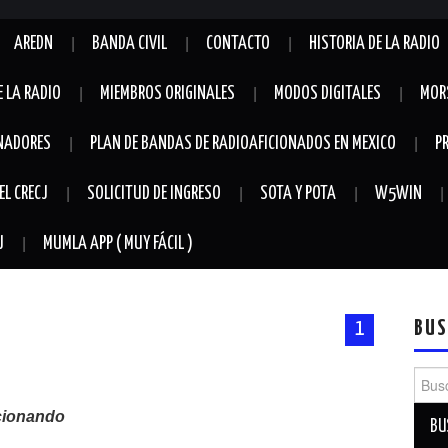
AREDN
BANDA CIVIL
CONTACTO
HISTORIA DE LA RADIO
E LA RADIO
MIEMBROS ORIGINALES
MODOS DIGITALES
MOR
NADORES
PLAN DE BANDAS DE RADIOAFICIONADOS EN MEXICO
P
EL CRECJ
SOLICITUD DE INGRESO
SOTA Y POTA
W5WIN
J
MUMLA APP ( MUY FÁCIL )
BUS
1
Busca
ucionando