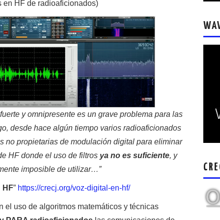
s en HF de radioaficionados)
WA
 fuerte y omnipresente es un grave problema para las
, desde hace algún tiempo varios radioaficionados
 no propietarias de modulación digital para eliminar
de HF donde el uso de filtros
ya no es suficiente
, y
CRE
ente imposible de utilizar…”
n HF
”
https://crecj.org/voz-digital-
en
-hf/
 el uso de algoritmos matemáticos y técnicas