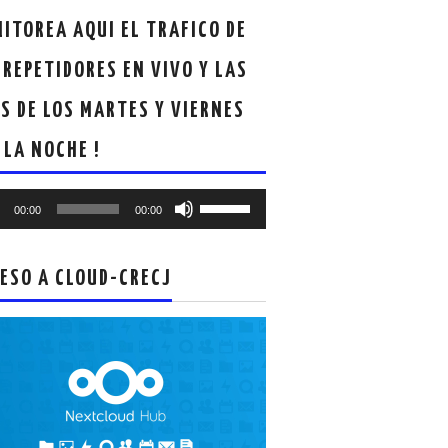
ITOREA AQUI EL TRAFICO DE
 REPETIDORES EN VIVO Y LAS
S DE LOS MARTES Y VIERNES
 LA NOCHE !
oductor
Utiliza
00:00
00:00
las
teclas
de
ESO A CLOUD-CRECJ
flecha
arriba/abajo
para
aumentar
o
disminuir