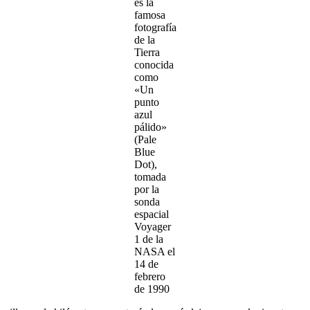
es la
famosa
fotografía
de la
Tierra
conocida
como
«Un
punto
azul
pálido»
(Pale
Blue
Dot),
tomada
por la
sonda
espacial
Voyager
1 de la
NASA el
14 de
febrero
de 1990