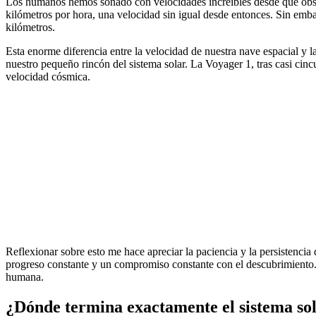
Los humanos hemos soñado con velocidades increíbles desde que obser
kilómetros por hora, una velocidad sin igual desde entonces. Sin embar
kilómetros.
Esta enorme diferencia entre la velocidad de nuestra nave espacial y la
nuestro pequeño rincón del sistema solar. La Voyager 1, tras casi cincu
velocidad cósmica.
Reflexionar sobre esto me hace apreciar la paciencia y la persistencia
progreso constante y un compromiso constante con el descubrimiento.
humana.
¿Dónde termina exactamente el sistema so