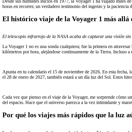
Desde sus humildes inicios en 1977, la Voyager 1 ha viajado miles de 
horas en recorrer, un verdadero testimonio del ingenio y la paciencia
El histórico viaje de la Voyager 1 más allá 
El telescopio infrarrojo de la NASA acaba de capturar una visión sin
La Voyager 1 no es una sonda cualquiera; fue la primera en atravesar la
kilómetros por hora, alejándose continuamente de la Tierra. Incluso a e
Apunta en tu calendario el 15 de noviembre de 2026. En esta fecha, l
el 28 de enero de 2027, también estará a un día luz del Sol. Estos hito
Cada vez que pienso en el viaje de la Voyager, me sorprende cómo una
del espacio. Hace que el universo parezca a la vez intimidante y mara
Por qué los viajes más rápidos que la luz a