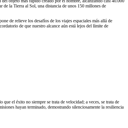
d del objeto más rápido creado por el hombre, alcanzando casi 40.000
r de la Tierra al Sol, una distancia de unos 150 millones de
one de relieve los desafíos de los viajes espaciales más allá de
cordatorio de que nuestro alcance aún está lejos del límite de
 que el éxito no siempre se trata de velocidad; a veces, se trata de
isiones hayan terminado, demostrando silenciosamente la resiliencia