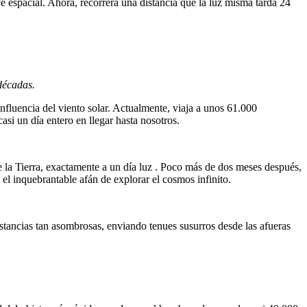
 espacial. Ahora, recorrerá una distancia que la luz misma tarda 24
décadas.
 influencia del viento solar. Actualmente, viaja a unos 61.000
asi un día entero en llegar hasta nosotros.
 la Tierra, exactamente a un día luz . Poco más de dos meses después,
y el inquebrantable afán de explorar el cosmos infinito.
tancias tan asombrosas, enviando tenues susurros desde las afueras