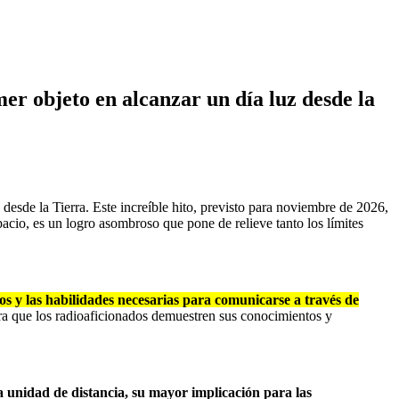
er objeto en alcanzar un día luz desde la
desde la Tierra. Este increíble hito, previsto para noviembre de 2026,
cio, es un logro asombroso que pone de relieve tanto los límites
os y las habilidades necesarias para comunicarse a través de
ara que los radioaficionados demuestren sus conocimientos y
na unidad de distancia, su mayor implicación para las