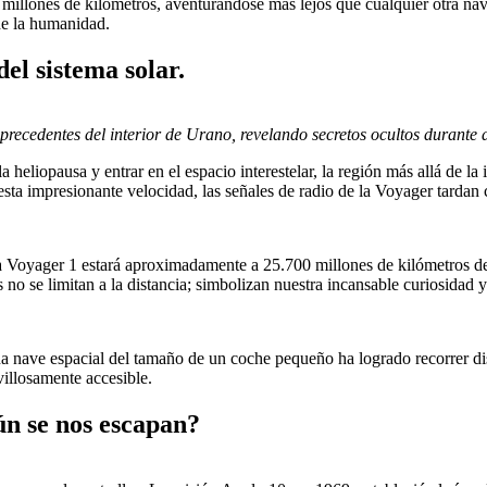
millones de kilómetros, aventurándose más lejos que cualquier otra nave
 de la humanidad.
del sistema solar.
 precedentes del interior de Urano, revelando secretos ocultos durante 
 heliopausa y entrar en el espacio interestelar, la región más allá de la
sta impresionante velocidad, las señales de radio de la Voyager tardan c
a Voyager 1 estará aproximadamente a 25.700 millones de kilómetros de
s no se limitan a la distancia; simbolizan nuestra incansable curiosidad 
 nave espacial del tamaño de un coche pequeño ha logrado recorrer dis
villosamente accesible.
ún se nos escapan?