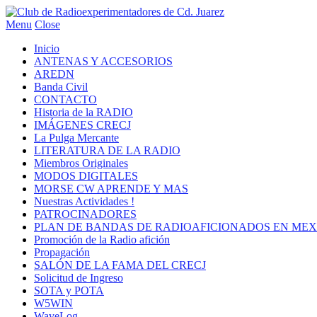
Menu
Close
Inicio
ANTENAS Y ACCESORIOS
AREDN
Banda Civil
CONTACTO
Historia de la RADIO
IMÁGENES CRECJ
La Pulga Mercante
LITERATURA DE LA RADIO
Miembros Originales
MODOS DIGITALES
MORSE CW APRENDE Y MAS
Nuestras Actividades !
PATROCINADORES
PLAN DE BANDAS DE RADIOAFICIONADOS EN MEX
Promoción de la Radio afición
Propagación
SALÓN DE LA FAMA DEL CRECJ
Solicitud de Ingreso
SOTA y POTA
W5WIN
WaveLog