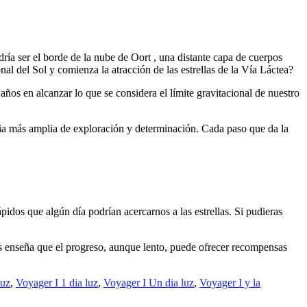
ría ser el borde de la nube de Oort , una distante capa de cuerpos
l del Sol y comienza la atracción de las estrellas de la Vía Láctea?
años en alcanzar lo que se considera el límite gravitacional de nuestro
ia más amplia de exploración y determinación. Cada paso que da la
pidos que algún día podrían acercarnos a las estrellas. Si pudieras
nos enseña que el progreso, aunque lento, puede ofrecer recompensas
luz
,
Voyager I 1 dia luz
,
Voyager I Un dia luz
,
Voyager I y la