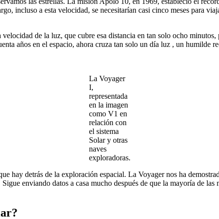
vamos las estrellas. La misión Apolo 10, en 1969, estableció el récor
go, incluso a esta velocidad, se necesitarían casi cinco meses para viaja
 velocidad de la luz, que cubre esa distancia en tan solo ocho minutos, p
enta años en el espacio, ahora cruza tan solo un día luz , un humilde re
La Voyager
I,
representada
en la imagen
como V1 en
relación con
el sistema
Solar y otras
naves
exploradoras.
 que hay detrás de la exploración espacial. La Voyager nos ha demostrado
 Sigue enviando datos a casa mucho después de que la mayoría de las m
lar?