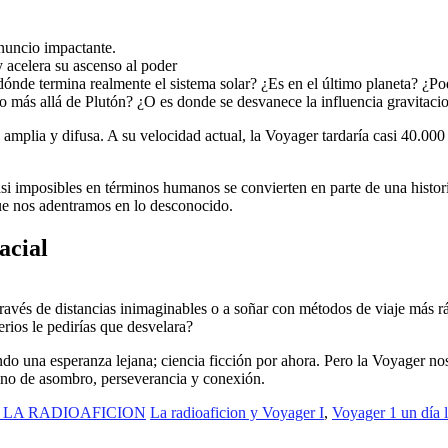
nuncio impactante.
acelera su ascenso al poder
ónde termina realmente el sistema solar? ¿Es en el último planeta? ¿Pod
más allá de Plutón? ¿O es donde se desvanece la influencia gravitaciona
amplia y difusa. A su velocidad actual, la Voyager tardaría casi 40.000 
si imposibles en términos humanos se convierten en parte de una histor
que nos adentramos en lo desconocido.
acial
través de distancias inimaginables o a soñar con métodos de viaje más rá
rios le pedirías que desvelara?
iendo una esperanza lejana; ciencia ficción por ahora. Pero la Voyager 
 sino de asombro, perseverancia y conexión.
 LA RADIOAFICION
La radioaficion y Voyager I
,
Voyager 1 un día 