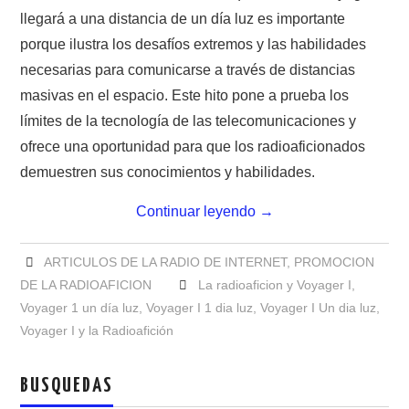
NUESTRAS ACTIVIDADES !
llegará a una distancia de un día luz es importante
porque ilustra los desafíos extremos y las habilidades
PATROCINADORES
necesarias para comunicarse a través de distancias
masivas en el espacio. Este hito pone a prueba los
PLAN DE BANDAS DE
límites de la tecnología de las telecomunicaciones y
RADIOAFICIONADOS EN MEXICO
ofrece una oportunidad para que los radioaficionados
demuestren sus conocimientos y habilidades.
PROMOCIÓN DE LA RADIO AFICIÓN
Continuar leyendo
→
PROPAGACIÓN
ARTICULOS DE LA RADIO DE INTERNET
,
PROMOCION
SALÓN DE LA FAMA DEL CRECJ
DE LA RADIOAFICION
La radioaficion y Voyager I
,
Voyager 1 un día luz
,
Voyager I 1 dia luz
,
Voyager I Un dia luz
,
SOLICITUD DE INGRESO
Voyager I y la Radioafición
SOTA Y POTA
BUSQUEDAS