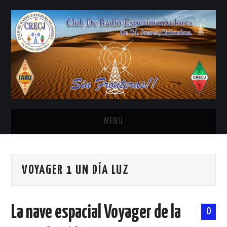
MENU
INICIO
VOYAGER 1 UN DÍA LUZ
ANTENAS Y ACCESORIOS
AREDN
La nave espacial Voyager de la
0
BANDA CIVIL