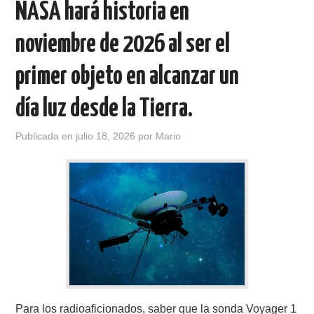
NASA hará historia en
CONTACTO
noviembre de 2026 al ser el
HISTORIA DE LA RADIO
primer objeto en alcanzar un
día luz desde la Tierra.
IMÁGENES CRECJ
Publicada en
julio 18, 2026
por
Mario
LA PULGA MERCANTE
LITERATURA DE LA RADIO
MIEMBROS ORIGINALES
MODOS DIGITALES
MORSE CW APRENDE Y MAS
Para los radioaficionados, saber que la sonda Voyager 1