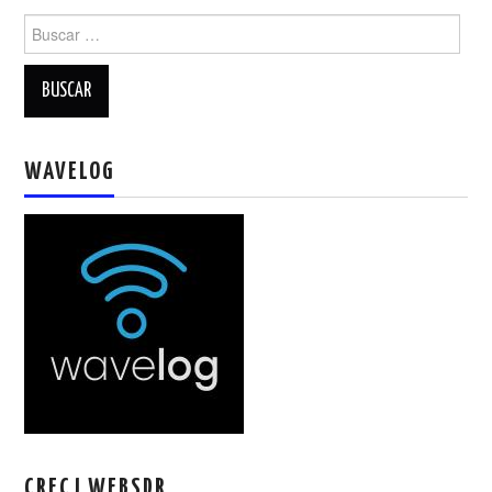
W5WIN
Buscar:
WAVELOG
AUTENTIFICACIÓN DE MIEMBROS DEL
WAVELOG
CRECJ
MUMLA APP ( MUY FÁCIL )
CRECJ WEBSDR