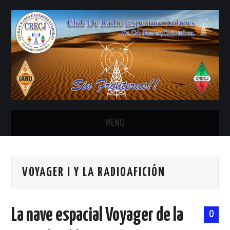
MENU
INICIO
VOYAGER I Y LA RADIOAFICIÓN
ANTENAS Y ACCESORIOS
AREDN
La nave espacial Voyager de la
0
BANDA CIVIL