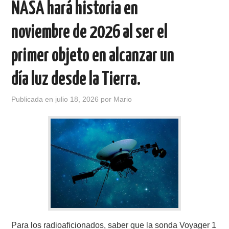
NASA hará historia en
CONTACTO
noviembre de 2026 al ser el
HISTORIA DE LA RADIO
primer objeto en alcanzar un
día luz desde la Tierra.
IMÁGENES CRECJ
Publicada en
julio 18, 2026
por
Mario
LA PULGA MERCANTE
LITERATURA DE LA RADIO
MIEMBROS ORIGINALES
MODOS DIGITALES
MORSE CW APRENDE Y MAS
Para los radioaficionados, saber que la sonda Voyager 1