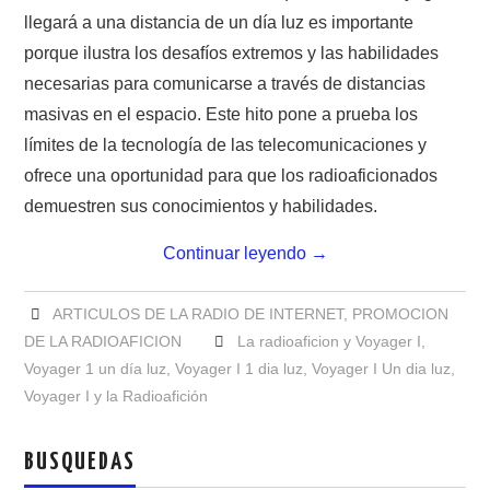
NUESTRAS ACTIVIDADES !
llegará a una distancia de un día luz es importante
porque ilustra los desafíos extremos y las habilidades
PATROCINADORES
necesarias para comunicarse a través de distancias
masivas en el espacio. Este hito pone a prueba los
PLAN DE BANDAS DE
límites de la tecnología de las telecomunicaciones y
RADIOAFICIONADOS EN MEXICO
ofrece una oportunidad para que los radioaficionados
demuestren sus conocimientos y habilidades.
PROMOCIÓN DE LA RADIO AFICIÓN
Continuar leyendo
→
PROPAGACIÓN
ARTICULOS DE LA RADIO DE INTERNET
,
PROMOCION
SALÓN DE LA FAMA DEL CRECJ
DE LA RADIOAFICION
La radioaficion y Voyager I
,
Voyager 1 un día luz
,
Voyager I 1 dia luz
,
Voyager I Un dia luz
,
SOLICITUD DE INGRESO
Voyager I y la Radioafición
SOTA Y POTA
BUSQUEDAS