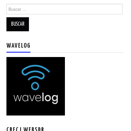
W5WIN
Buscar:
WAVELOG
AUTENTIFICACIÓN DE MIEMBROS DEL
WAVELOG
CRECJ
MUMLA APP ( MUY FÁCIL )
CRECJ WEBSDR