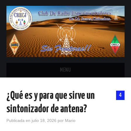
MENU
INICIO
¿Qué es y para que sirve un
4
ANTENAS Y ACCESORIOS
sintonizador de antena?
AREDN
Publicada en
julio 18, 2026
por
Mario
BANDA CIVIL