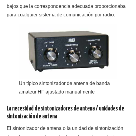
W5WIN
bajos que la correspondencia adecuada proporcionaba
para cualquier sistema de comunicación por radio.
WAVELOG
AUTENTIFICACIÓN DE MIEMBROS DEL
CRECJ
MUMLA APP ( MUY FÁCIL )
Un típico sintonizador de antena de banda
amateur HF ajustado manualmente
La necesidad de sintonizadores de antena / unidades de
sintonización de antena
El sintonizador de antena o la unidad de sintonización