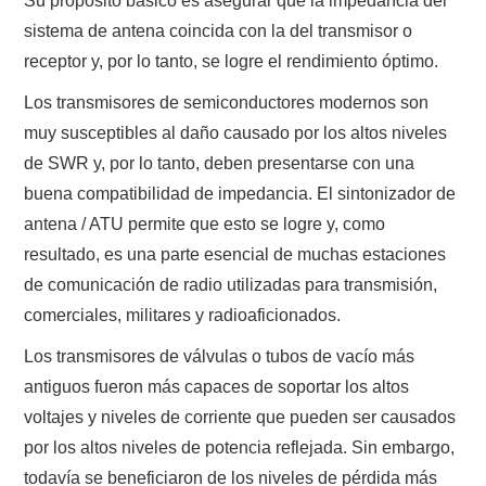
Su propósito básico es asegurar que la impedancia del
NUESTRAS ACTIVIDADES !
sistema de antena coincida con la del transmisor o
receptor y, por lo tanto, se logre el rendimiento óptimo.
PATROCINADORES
Los transmisores de semiconductores modernos son
PLAN DE BANDAS DE
muy susceptibles al daño causado por los altos niveles
de SWR y, por lo tanto, deben presentarse con una
RADIOAFICIONADOS EN MEXICO
buena compatibilidad de impedancia. El sintonizador de
antena / ATU permite que esto se logre y, como
PROMOCIÓN DE LA RADIO AFICIÓN
resultado, es una parte esencial de muchas estaciones
PROPAGACIÓN
de comunicación de radio utilizadas para transmisión,
comerciales, militares y radioaficionados.
SALÓN DE LA FAMA DEL CRECJ
Los transmisores de válvulas o tubos de vacío más
antiguos fueron más capaces de soportar los altos
SOLICITUD DE INGRESO
voltajes y niveles de corriente que pueden ser causados ​​
por los altos niveles de potencia reflejada. Sin embargo,
SOTA Y POTA
todavía se beneficiaron de los niveles de pérdida más