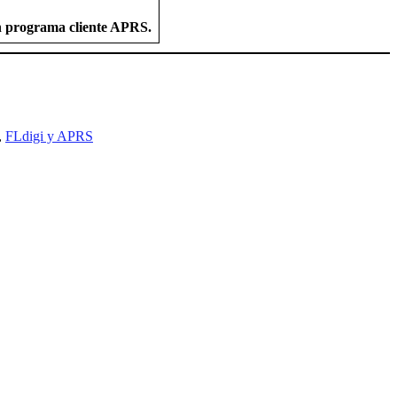
un programa cliente APRS.
,
FLdigi y APRS