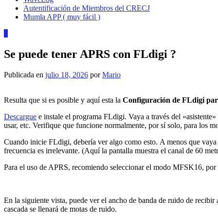
Autentificación de Miembros del CRECJ
Mumla APP ( muy fácil )
0
Se puede tener APRS con FLdigi ?
Publicada en
julio 18, 2026
por
Mario
Resulta que si es posible y aquí esta la
Configuración de FLdigi pa
Descargue
e instale el programa FLdigi. Vaya a través del «asistente»
usar, etc. Verifique que funcione normalmente, por sí solo, para los mo
Cuando inicie FLdigi, debería ver algo como esto. A menos que vaya a 
frecuencia es irrelevante. (Aquí la pantalla muestra el canal de 60 me
Para el uso de APRS, recomiendo seleccionar el modo MFSK16, por su 
En la siguiente vista, puede ver el ancho de banda de ruido de recibi
cascada se llenará de motas de ruido.