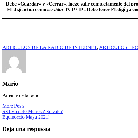
Debe «Guardar» y «Cerrar», luego salir completamente del prog
FLdigi actúa como
servidor
TCP / IP . Debe tener FLdigi ya con
ARTICULOS DE LA RADIO DE INTERNET
,
ARTICULOS TE
Mario
Amante de la radio.
More Posts
Navegación
SSTV en 30 Metros ? Se vale?
Equinoccio Maya 2021!
de
entradas
Deja una respuesta