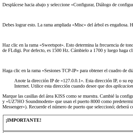
Desplácese hacia abajo y seleccione «Configurar, Diálogo de configu
Debes lograr esto. La rama ampliada «Misc» del árbol es engañosa. Ha
Haz clic en la rama «Sweetspot». Esto determina la frecuencia de ton
de FLdigi. Por defecto, es 1500 Hz. Cámbielo a 1700 y luego haga cli
Haga clic en la rama «Sesiones TCP-IP» para obtener el cuadro de diál
Anote la dirección IP de «127.0.0.1». Esta dirección IP, o su eq
Internet. Utilice esta dirección cuando desee que dos
aplicacio
Marque las casillas del área KISS como se muestra. Cambié la config
y «UZ7HO Soundmodem» que usan el puerto 8000 como predetermina
Messenger»). Recuerde el número de puerto que seleccionó; deberá con
¡IMPORTANTE!