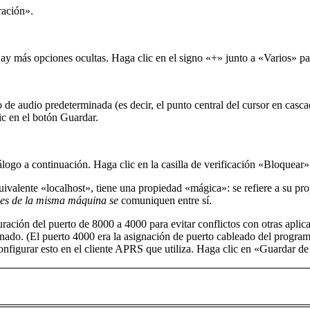
ración».
y más opciones ocultas. Haga clic en el signo «+» junto a «Varios» pa
o de audio predeterminada (es decir, el punto central del cursor en ca
c en el botón Guardar.
ogo a continuación. Haga clic en la casilla de verificación «Bloquear» 
uivalente «localhost», tiene una propiedad «mágica»: se refiere a su pro
nes de la misma máquina se
comuniquen entre sí.
uración del puerto de 8000 a 4000 para evitar conflictos con otras ap
do. (El puerto 4000 era la asignación de puerto cableado del pro
figurar esto en el cliente APRS que utiliza. Haga clic en «Guardar de 