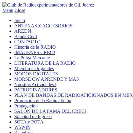
Menu
Close
Inicio
ANTENAS Y ACCESORIOS
AREDN
Banda Civil
CONTACTO
Historia de la RADIO
IMÁGENES CRECJ
La Pulga Mercante
LITERATURA DE LA RADIO
Miembros Originales
MODOS DIGITALES
MORSE CW APRENDE Y MAS
Nuestras Actividades !
PATROCINADORES
PLAN DE BANDAS DE RADIOAFICIONADOS EN MEX
Promoción de la Radio afición
Propagación
SALÓN DE LA FAMA DEL CRECJ
Solicitud de Ingreso
SOTA y POTA
W5WIN
WaveLog