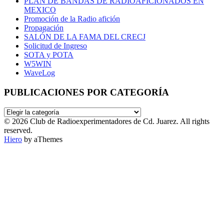
PLAN DE BANDAS DE RADIOAFICIONADOS EN
MEXICO
Promoción de la Radio afición
Propagación
SALÓN DE LA FAMA DEL CRECJ
Solicitud de Ingreso
SOTA y POTA
W5WIN
WaveLog
PUBLICACIONES POR CATEGORÍA
PUBLICACIONES
POR
© 2026 Club de Radioexperimentadores de Cd. Juarez. All rights
CATEGORÍA
reserved.
Hiero
by aThemes