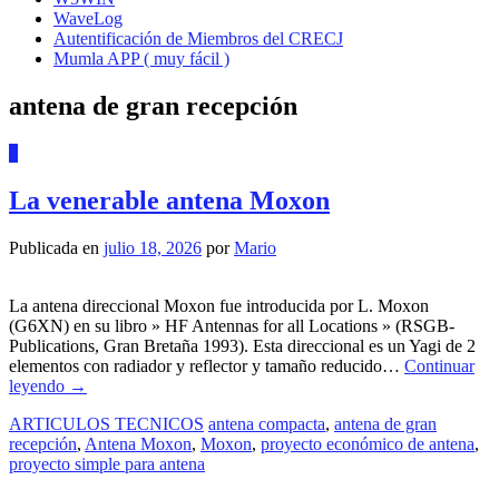
WaveLog
Autentificación de Miembros del CRECJ
Mumla APP ( muy fácil )
antena de gran recepción
6
La venerable antena Moxon
Publicada en
julio 18, 2026
por
Mario
La antena direccional Moxon fue introducida por L. Moxon
(G6XN) en su libro » HF Antennas for all Locations » (RSGB-
Publications, Gran Bretaña 1993). Esta direccional es un Yagi de 2
elementos con radiador y reflector y tamaño reducido…
Continuar
leyendo
→
ARTICULOS TECNICOS
antena compacta
,
antena de gran
recepción
,
Antena Moxon
,
Moxon
,
proyecto económico de antena
,
proyecto simple para antena