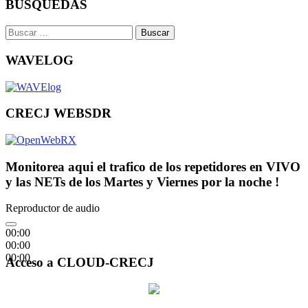
BUSQUEDAS
Buscar:
WAVELOG
CRECJ WEBSDR
Monitorea aqui el trafico de los repetidores en VIVO
y las NETs de los Martes y Viernes por la noche !
Reproductor de audio
00:00
00:00
00:00
Acceso a CLOUD-CRECJ