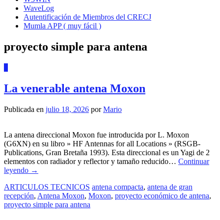
WaveLog
Autentificación de Miembros del CRECJ
Mumla APP ( muy fácil )
proyecto simple para antena
6
La venerable antena Moxon
Publicada en
julio 18, 2026
por
Mario
La antena direccional Moxon fue introducida por L. Moxon
(G6XN) en su libro » HF Antennas for all Locations » (RSGB-
Publications, Gran Bretaña 1993). Esta direccional es un Yagi de 2
elementos con radiador y reflector y tamaño reducido…
Continuar
leyendo
→
ARTICULOS TECNICOS
antena compacta
,
antena de gran
recepción
,
Antena Moxon
,
Moxon
,
proyecto económico de antena
,
proyecto simple para antena