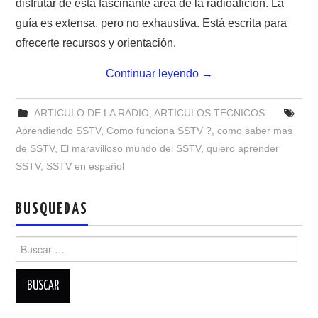
disfrutar de esta fascinante área de la radioafición. La
NUESTRAS ACTIVIDADES !
guía es extensa, pero no exhaustiva. Está escrita para
PATROCINADORES
ofrecerte recursos y orientación.
Continuar leyendo
→
PLAN DE BANDAS DE
RADIOAFICIONADOS EN MEXICO
ARTICULO DE LA RADIO
,
ARTICULOS TECNICOS
Aprendiendo SSTV
,
Como funciona SSTV ?
,
como saber mas
PROMOCIÓN DE LA RADIO AFICIÓN
de SSTV
,
El maravilloso mundo del SSTV
,
quiero aprender
SSTV
,
SSTV en español
PROPAGACIÓN
BUSQUEDAS
SALÓN DE LA FAMA DEL CRECJ
Buscar:
SOLICITUD DE INGRESO
SOTA Y POTA