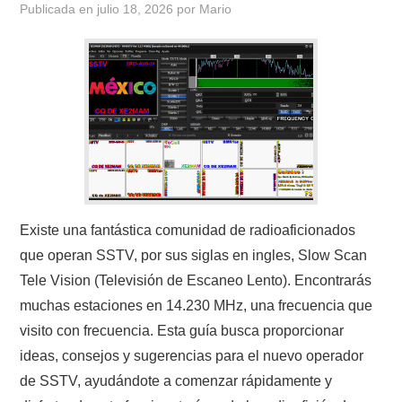
Publicada en
julio 18, 2026
por
Mario
CONTACTO
HISTORIA DE LA RADIO
IMÁGENES CRECJ
LA PULGA MERCANTE
LITERATURA DE LA RADIO
Existe una fantástica comunidad de radioaficionados
que operan SSTV, por sus siglas en ingles, Slow Scan
MIEMBROS ORIGINALES
Tele Vision (Televisión de Escaneo Lento). Encontrarás
muchas estaciones en 14.230 MHz, una frecuencia que
MODOS DIGITALES
visito con frecuencia. Esta guía busca proporcionar
ideas, consejos y sugerencias para el nuevo operador
MORSE CW APRENDE Y MAS
de SSTV, ayudándote a comenzar rápidamente y