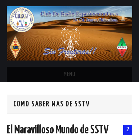
MENU
INICIO
COMO SABER MAS DE SSTV
ANTENAS Y ACCESORIOS
AREDN
El Maravilloso Mundo de SSTV
2
BANDA CIVIL