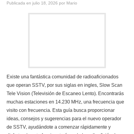
Publicada en
julio 18, 2026
por
Mario
CONTACTO
HISTORIA DE LA RADIO
IMÁGENES CRECJ
LA PULGA MERCANTE
LITERATURA DE LA RADIO
Existe una fantástica comunidad de radioaficionados
que operan SSTV, por sus siglas en ingles, Slow Scan
MIEMBROS ORIGINALES
Tele Vision (Televisión de Escaneo Lento). Encontrarás
muchas estaciones en 14.230 MHz, una frecuencia que
MODOS DIGITALES
visito con frecuencia. Esta guía busca proporcionar
ideas, consejos y sugerencias para el nuevo operador
MORSE CW APRENDE Y MAS
de SSTV, ayudándote a comenzar rápidamente y