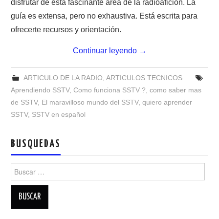
disfrutar de esta fascinante área de la radioafición. La
NUESTRAS ACTIVIDADES !
guía es extensa, pero no exhaustiva. Está escrita para
PATROCINADORES
ofrecerte recursos y orientación.
Continuar leyendo
→
PLAN DE BANDAS DE
RADIOAFICIONADOS EN MEXICO
ARTICULO DE LA RADIO
,
ARTICULOS TECNICOS
Aprendiendo SSTV
,
Como funciona SSTV ?
,
como saber mas
PROMOCIÓN DE LA RADIO AFICIÓN
de SSTV
,
El maravilloso mundo del SSTV
,
quiero aprender
SSTV
,
SSTV en español
PROPAGACIÓN
BUSQUEDAS
SALÓN DE LA FAMA DEL CRECJ
Buscar:
SOLICITUD DE INGRESO
SOTA Y POTA