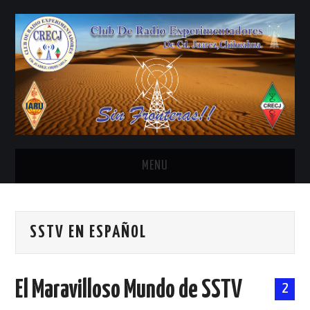
MENU
INICIO
SSTV EN ESPAÑOL
ANTENAS Y ACCESORIOS
AREDN
El Maravilloso Mundo de SSTV
2
BANDA CIVIL