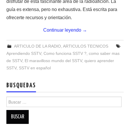
disfrutar de esta fascinante área de la radioafición. La
NUESTRAS ACTIVIDADES !
guía es extensa, pero no exhaustiva. Está escrita para
PATROCINADORES
ofrecerte recursos y orientación.
Continuar leyendo
→
PLAN DE BANDAS DE
RADIOAFICIONADOS EN MEXICO
ARTICULO DE LA RADIO
,
ARTICULOS TECNICOS
Aprendiendo SSTV
,
Como funciona SSTV ?
,
como saber mas
PROMOCIÓN DE LA RADIO AFICIÓN
de SSTV
,
El maravilloso mundo del SSTV
,
quiero aprender
SSTV
,
SSTV en español
PROPAGACIÓN
BUSQUEDAS
SALÓN DE LA FAMA DEL CRECJ
Buscar:
SOLICITUD DE INGRESO
SOTA Y POTA