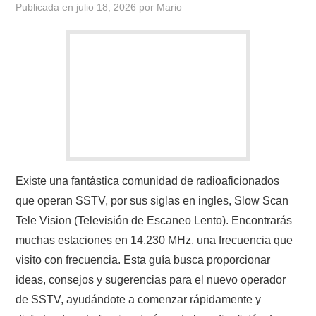
Publicada en
julio 18, 2026
por
Mario
CONTACTO
HISTORIA DE LA RADIO
IMÁGENES CRECJ
LA PULGA MERCANTE
LITERATURA DE LA RADIO
Existe una fantástica comunidad de radioaficionados
que operan SSTV, por sus siglas en ingles, Slow Scan
MIEMBROS ORIGINALES
Tele Vision (Televisión de Escaneo Lento). Encontrarás
muchas estaciones en 14.230 MHz, una frecuencia que
MODOS DIGITALES
visito con frecuencia. Esta guía busca proporcionar
ideas, consejos y sugerencias para el nuevo operador
MORSE CW APRENDE Y MAS
de SSTV, ayudándote a comenzar rápidamente y