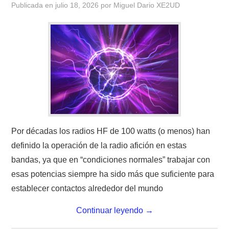
Publicada en
julio 18, 2026
por
Miguel Dario XE2UD
CONTACTO
HISTORIA DE LA RADIO
IMÁGENES CRECJ
LA PULGA MERCANTE
LITERATURA DE LA RADIO
Por décadas los radios HF de 100 watts (o menos) han
definido la operación de la radio afición en estas
MIEMBROS ORIGINALES
bandas, ya que en “condiciones normales” trabajar con
esas potencias siempre ha sido más que suficiente para
MODOS DIGITALES
establecer contactos alrededor del mundo
MORSE CW APRENDE Y MAS
Continuar leyendo
→