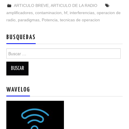
NUESTRAS ACTIVIDADES !
ARTICULO BREVE
,
ARTICULO DE LA RADIO
amplificadores
,
contaminacion
,
hf
,
interferencias
,
operacion de
PATROCINADORES
radio
,
paradigmas
,
Potencia
,
tecnicas de operacion
PLAN DE BANDAS DE
BUSQUEDAS
RADIOAFICIONADOS EN MEXICO
Buscar:
PROMOCIÓN DE LA RADIO AFICIÓN
PROPAGACIÓN
WAVELOG
SALÓN DE LA FAMA DEL CRECJ
SOLICITUD DE INGRESO
SOTA Y POTA