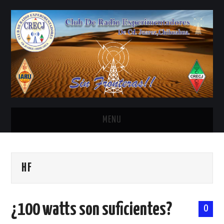
MENU
INICIO
HF
ANTENAS Y ACCESORIOS
AREDN
¿100 watts son suficientes?
0
BANDA CIVIL