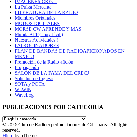
IMÁGENES CRECJ
La Pulga Mercante
LITERATURA DE LA RADIO
Miembros Originales
MODOS DIGITALES
MORSE CW APRENDE Y MAS
Mumla APP ( muy fácil )
Nuestras Actividades !
PATROCINADORES
PLAN DE BANDAS DE RADIOAFICIONADOS EN
MEXICO
Promoción de la Radio afición
Propagación
SALÓN DE LA FAMA DEL CRECJ
Solicitud de Ingreso
SOTA y POTA
W5WIN
WaveLog
PUBLICACIONES POR CATEGORÍA
PUBLICACIONES
POR
© 2026 Club de Radioexperimentadores de Cd. Juarez. All rights
CATEGORÍA
reserved.
Hiero
by aThemes