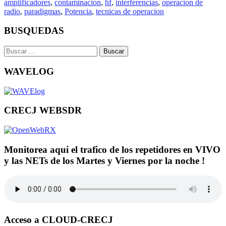
amplificadores
,
contaminacion
,
hf
,
interferencias
,
operacion de
radio
,
paradigmas
,
Potencia
,
tecnicas de operacion
BUSQUEDAS
Buscar:
WAVELOG
CRECJ WEBSDR
Monitorea aqui el trafico de los repetidores en VIVO
y las NETs de los Martes y Viernes por la noche !
Acceso a CLOUD-CRECJ