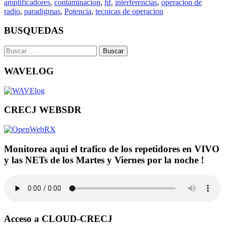
amplificadores
,
contaminacion
,
hf
,
interferencias
,
operacion de
radio
,
paradigmas
,
Potencia
,
tecnicas de operacion
BUSQUEDAS
Buscar:
WAVELOG
CRECJ WEBSDR
Monitorea aqui el trafico de los repetidores en VIVO
y las NETs de los Martes y Viernes por la noche !
Acceso a CLOUD-CRECJ