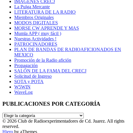
IMÁGENES CRECJ
La Pulga Mercante
LITERATURA DE LA RADIO
Miembros Originales
MODOS DIGITALES
MORSE CW APRENDE Y MAS
Mumla APP ( muy fácil )
Nuestras Actividades !
PATROCINADORES
PLAN DE BANDAS DE RADIOAFICIONADOS EN
MEXICO
Promoción de la Radio afición
Propagación
SALÓN DE LA FAMA DEL CRECJ
Solicitud de Ingreso
SOTA y POTA
W5WIN
WaveLog
PUBLICACIONES POR CATEGORÍA
PUBLICACIONES
POR
© 2026 Club de Radioexperimentadores de Cd. Juarez. All rights
CATEGORÍA
reserved.
Hiero
by aThemes