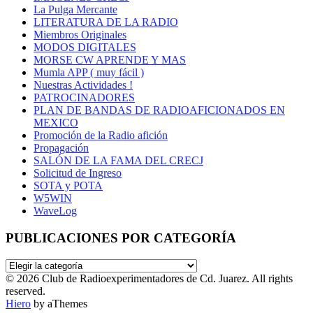
La Pulga Mercante
LITERATURA DE LA RADIO
Miembros Originales
MODOS DIGITALES
MORSE CW APRENDE Y MAS
Mumla APP ( muy fácil )
Nuestras Actividades !
PATROCINADORES
PLAN DE BANDAS DE RADIOAFICIONADOS EN
MEXICO
Promoción de la Radio afición
Propagación
SALÓN DE LA FAMA DEL CRECJ
Solicitud de Ingreso
SOTA y POTA
W5WIN
WaveLog
PUBLICACIONES POR CATEGORÍA
PUBLICACIONES
POR
© 2026 Club de Radioexperimentadores de Cd. Juarez. All rights
CATEGORÍA
reserved.
Hiero
by aThemes