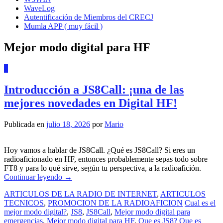
WaveLog
Autentificación de Miembros del CRECJ
Mumla APP ( muy fácil )
Mejor modo digital para HF
1
Introducción a JS8Call: ¡una de las
mejores novedades en Digital HF!
Publicada en
julio 18, 2026
por
Mario
Hoy vamos a hablar de JS8Call. ¿Qué es JS8Call? Si eres un
radioaficionado en HF, entonces probablemente sepas todo sobre
FT8 y para lo qué sirve, según tu perspectiva, a la radioafición.
Continuar leyendo
→
ARTICULOS DE LA RADIO DE INTERNET
,
ARTICULOS
TECNICOS
,
PROMOCION DE LA RADIOAFICION
Cual es el
mejor modo digital?
,
JS8
,
JS8Call
,
Mejor modo digital para
emergencias
,
Mejor modo digital para HF
,
Que es JS8? Que es