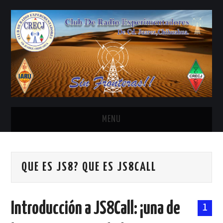
MENU
INICIO
QUE ES JS8? QUE ES JS8CALL
ANTENAS Y ACCESORIOS
AREDN
Introducción a JS8Call: ¡una de
1
BANDA CIVIL