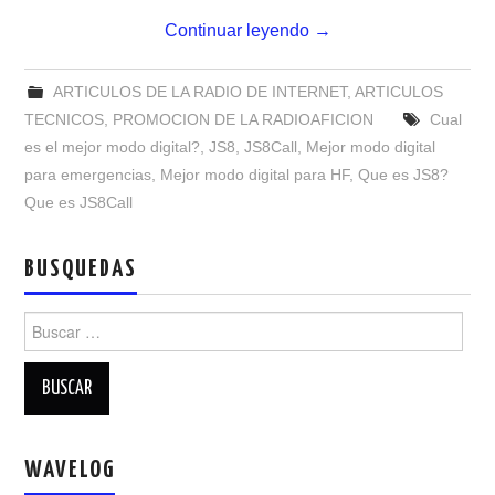
NUESTRAS ACTIVIDADES !
Continuar leyendo
→
PATROCINADORES
ARTICULOS DE LA RADIO DE INTERNET
,
ARTICULOS
PLAN DE BANDAS DE
TECNICOS
,
PROMOCION DE LA RADIOAFICION
Cual
es el mejor modo digital?
,
JS8
,
JS8Call
,
Mejor modo digital
RADIOAFICIONADOS EN MEXICO
para emergencias
,
Mejor modo digital para HF
,
Que es JS8?
Que es JS8Call
PROMOCIÓN DE LA RADIO AFICIÓN
BUSQUEDAS
PROPAGACIÓN
Buscar:
SALÓN DE LA FAMA DEL CRECJ
SOLICITUD DE INGRESO
SOTA Y POTA
WAVELOG