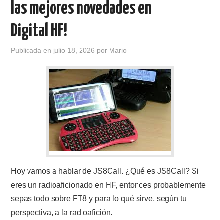
las mejores novedades en
CONTACTO
Digital HF!
HISTORIA DE LA RADIO
Publicada en
julio 18, 2026
por
Mario
IMÁGENES CRECJ
LA PULGA MERCANTE
LITERATURA DE LA RADIO
MIEMBROS ORIGINALES
Hoy vamos a hablar de JS8Call. ¿Qué es JS8Call? Si
MODOS DIGITALES
eres un radioaficionado en HF, entonces probablemente
MORSE CW APRENDE Y MAS
sepas todo sobre FT8 y para lo qué sirve, según tu
perspectiva, a la radioafición.