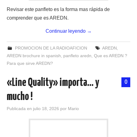
Revisar este panfleto es la forma mas rápida de
comprender que es AREDN.
Continuar leyendo
→
PROMOCION DE LA RADIOAFICION
AREDN
,
AREDN brochure in spanish
,
panfleto aredn
,
Que es AREDN ?
Para que sirve AREDN?
«Line Quality» importa… y
0
mucho !
Publicada en
julio 18, 2026
por
Mario