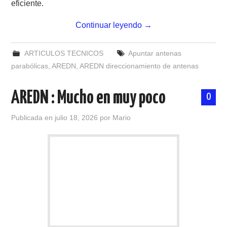
eficiente.
Continuar leyendo
→
ARTICULOS TECNICOS
Apuntar antenas
parabólicas
,
AREDN
,
AREDN direccionamiento de antenas
AREDN : Mucho en muy poco
0
Publicada en
julio 18, 2026
por
Mario