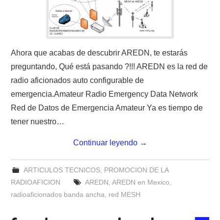
W5WIN
WAVELOG
Ahora que acabas de descubrir AREDN, te estarás
AUTENTIFICACIÓN DE MIEMBROS DEL
preguntando, Qué está pasando ?!!! AREDN es la red de
radio aficionados auto configurable de
CRECJ
emergencia.Amateur Radio Emergency Data Network
MUMLA APP ( MUY FÁCIL )
Red de Datos de Emergencia Amateur Ya es tiempo de
tener nuestro…
Continuar leyendo
→
ARTICULOS TECNICOS
,
PROMOCION DE LA
RADIOAFICION
AREDN
,
AREDN en Mexico
,
radioaficionados banda ancha
,
red MESH