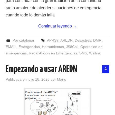
para continuar con la gran tradición de la comunidad
NUESTRAS ACTIVIDADES !
radio amateur de atender situaciones de emergencia
PATROCINADORES
cuando todo lo demás falla
Continuar leyendo
→
PLAN DE BANDAS DE
RADIOAFICIONADOS EN MEXICO
Por catalogar
APRS?
,
AREDN
,
Desastres
,
DMR
,
EMAIL
,
Emergencias
,
Herramientas
,
JS8Call
,
Operacion en
emergencias
,
Radio Aficion en Emergencias
,
SMS
,
Winlink
PROMOCIÓN DE LA RADIO AFICIÓN
PROPAGACIÓN
Empezando a usar AREDN
4
Publicada en
julio 18, 2026
por
Mario
SALÓN DE LA FAMA DEL CRECJ
SOLICITUD DE INGRESO
SOTA Y POTA