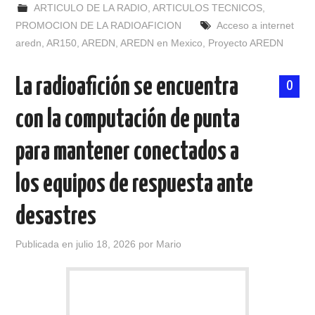
ARTICULO DE LA RADIO
,
ARTICULOS TECNICOS
,
PROMOCION DE LA RADIOAFICION
Acceso a internet
aredn
,
AR150
,
AREDN
,
AREDN en Mexico
,
Proyecto AREDN
La radioafición se encuentra
0
con la computación de punta
para mantener conectados a
los equipos de respuesta ante
desastres
Publicada en
julio 18, 2026
por
Mario