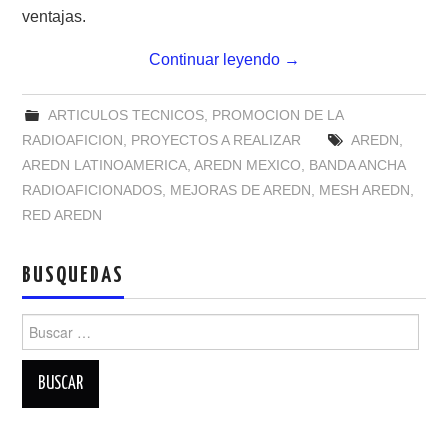
ventajas.
Continuar leyendo
→
ARTICULOS TECNICOS
,
PROMOCION DE LA
RADIOAFICION
,
PROYECTOS A REALIZAR
AREDN
,
AREDN LATINOAMERICA
,
AREDN MEXICO
,
BANDA ANCHA
RADIOAFICIONADOS
,
MEJORAS DE AREDN
,
MESH AREDN
,
RED AREDN
BUSQUEDAS
Buscar: