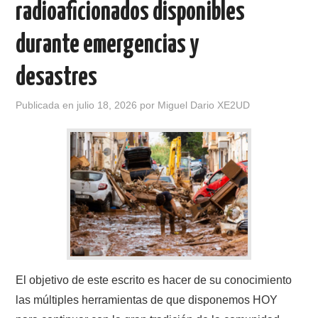
radioaficionados disponibles
CONTACTO
durante emergencias y
HISTORIA DE LA RADIO
desastres
IMÁGENES CRECJ
Publicada en
julio 18, 2026
por
Miguel Dario XE2UD
LA PULGA MERCANTE
LITERATURA DE LA RADIO
MIEMBROS ORIGINALES
MODOS DIGITALES
El objetivo de este escrito es hacer de su conocimiento
MORSE CW APRENDE Y MAS
las múltiples herramientas de que disponemos HOY