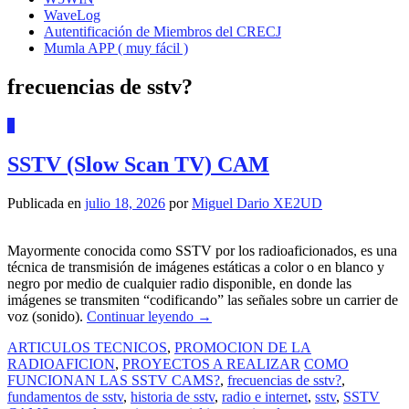
WaveLog
Autentificación de Miembros del CRECJ
Mumla APP ( muy fácil )
frecuencias de sstv?
0
SSTV (Slow Scan TV) CAM
Publicada en
julio 18, 2026
por
Miguel Dario XE2UD
Mayormente conocida como SSTV por los radioaficionados, es una
técnica de transmisión de imágenes estáticas a color o en blanco y
negro por medio de cualquier radio disponible, en donde las
imágenes se transmiten “codificando” las señales sobre un carrier de
voz (sonido).
Continuar leyendo
→
ARTICULOS TECNICOS
,
PROMOCION DE LA
RADIOAFICION
,
PROYECTOS A REALIZAR
COMO
FUNCIONAN LAS SSTV CAMS?
,
frecuencias de sstv?
,
fundamentos de sstv
,
historia de sstv
,
radio e internet
,
sstv
,
SSTV