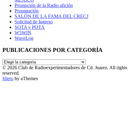
Promoción de la Radio afición
Propagación
SALÓN DE LA FAMA DEL CRECJ
Solicitud de Ingreso
SOTA y POTA
W5WIN
WaveLog
PUBLICACIONES POR CATEGORÍA
PUBLICACIONES
POR
© 2026 Club de Radioexperimentadores de Cd. Juarez. All rights
CATEGORÍA
reserved.
Hiero
by aThemes