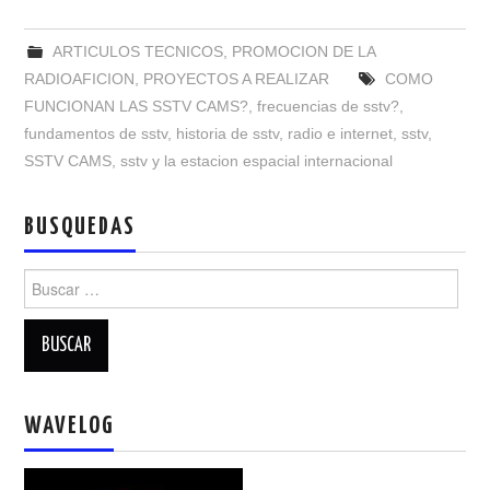
NUESTRAS ACTIVIDADES !
ARTICULOS TECNICOS
,
PROMOCION DE LA
PATROCINADORES
RADIOAFICION
,
PROYECTOS A REALIZAR
COMO
FUNCIONAN LAS SSTV CAMS?
,
frecuencias de sstv?
,
PLAN DE BANDAS DE
fundamentos de sstv
,
historia de sstv
,
radio e internet
,
sstv
,
SSTV CAMS
,
sstv y la estacion espacial internacional
RADIOAFICIONADOS EN MEXICO
BUSQUEDAS
PROMOCIÓN DE LA RADIO AFICIÓN
Buscar:
PROPAGACIÓN
SALÓN DE LA FAMA DEL CRECJ
SOLICITUD DE INGRESO
WAVELOG
SOTA Y POTA