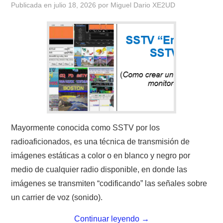
Publicada en
julio 18, 2026
por
Miguel Dario XE2UD
CONTACTO
HISTORIA DE LA RADIO
IMÁGENES CRECJ
LA PULGA MERCANTE
LITERATURA DE LA RADIO
Mayormente conocida como SSTV por los
radioaficionados, es una técnica de transmisión de
MIEMBROS ORIGINALES
imágenes estáticas a color o en blanco y negro por
medio de cualquier radio disponible, en donde las
MODOS DIGITALES
imágenes se transmiten “codificando” las señales sobre
un carrier de voz (sonido).
MORSE CW APRENDE Y MAS
Continuar leyendo
→