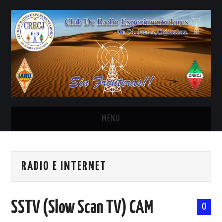
MENU
INICIO
RADIO E INTERNET
ANTENAS Y ACCESORIOS
AREDN
SSTV (Slow Scan TV) CAM
0
BANDA CIVIL