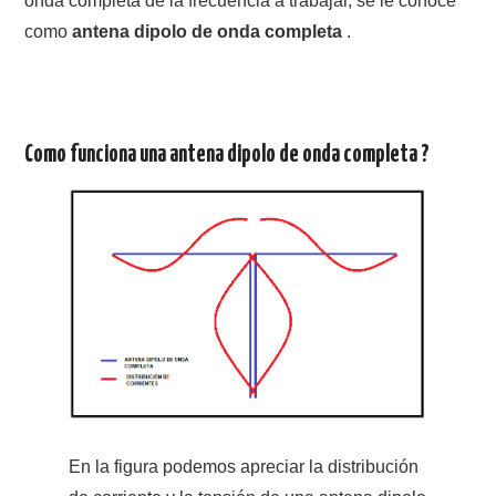
onda completa de la frecuencia a trabajar, se le conoce
NUESTRAS ACTIVIDADES !
como
antena dipolo de onda completa
.
PATROCINADORES
PLAN DE BANDAS DE
Como funciona una antena dipolo de onda completa ?
RADIOAFICIONADOS EN MEXICO
PROMOCIÓN DE LA RADIO AFICIÓN
PROPAGACIÓN
SALÓN DE LA FAMA DEL CRECJ
SOLICITUD DE INGRESO
SOTA Y POTA
En la figura podemos apreciar la distribución