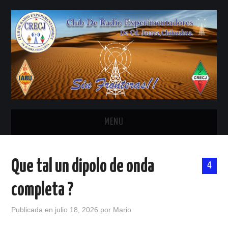
MENU
INICIO
Que tal un dipolo de onda
4
ANTENAS Y ACCESORIOS
completa ?
AREDN
Publicada en
julio 18, 2026
por
Mario
BANDA CIVIL