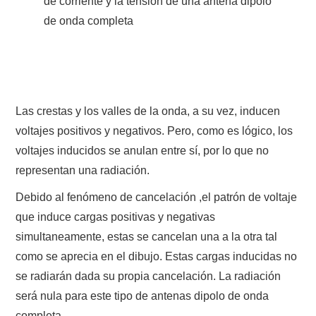
de corriente y la tensión de una antena dipolo
W5WIN
de onda completa
WAVELOG
AUTENTIFICACIÓN DE MIEMBROS DEL
Las crestas y los valles de la onda, a su vez, inducen
CRECJ
voltajes positivos y negativos. Pero, como es lógico, los
voltajes inducidos se anulan entre sí, por lo que no
MUMLA APP ( MUY FÁCIL )
representan una radiación.
Debido al fenómeno de cancelación ,el patrón de voltaje
que induce cargas positivas y negativas
simultaneamente, estas se cancelan una a la otra tal
como se aprecia en el dibujo. Estas cargas inducidas no
se radiarán dada su propia cancelación. La radiación
será nula para este tipo de antenas dipolo de onda
completa.