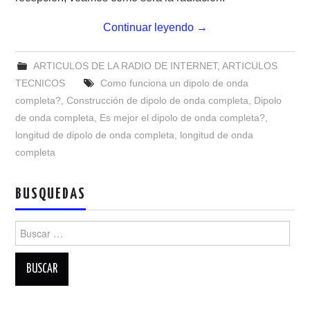
NUESTRAS ACTIVIDADES !
Continuar leyendo
→
PATROCINADORES
ARTICULOS DE LA RADIO DE INTERNET
,
ARTICULOS
PLAN DE BANDAS DE
TECNICOS
Como funciona un dipolo de onda
completa?
,
Construcción de dipolo de onda completa
,
Dipolo
RADIOAFICIONADOS EN MEXICO
de onda completa
,
Es mejor el dipolo de onda completa?
,
longitud de dipolo de onda completa
,
longitud de onda
PROMOCIÓN DE LA RADIO AFICIÓN
completa
PROPAGACIÓN
BUSQUEDAS
SALÓN DE LA FAMA DEL CRECJ
Buscar:
SOLICITUD DE INGRESO
SOTA Y POTA