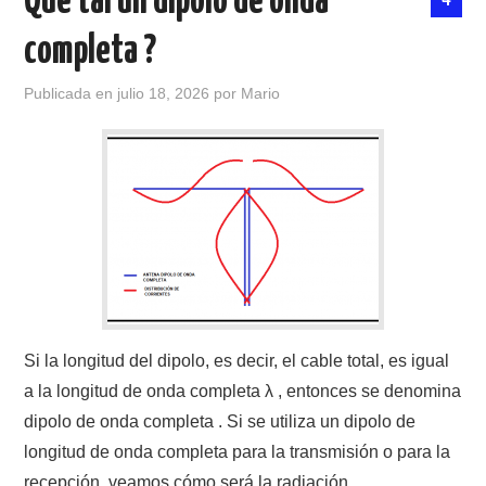
Que tal un dipolo de onda
completa ?
CONTACTO
Publicada en
julio 18, 2026
por
Mario
HISTORIA DE LA RADIO
IMÁGENES CRECJ
LA PULGA MERCANTE
LITERATURA DE LA RADIO
MIEMBROS ORIGINALES
Si la longitud del dipolo, es decir, el cable total, es igual
MODOS DIGITALES
a la longitud de onda completa λ , entonces se denomina
dipolo de onda completa . Si se utiliza un dipolo de
MORSE CW APRENDE Y MAS
longitud de onda completa para la transmisión o para la
recepción, veamos cómo será la radiación.