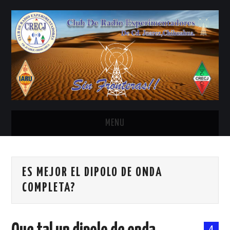
MENU
INICIO
ES MEJOR EL DIPOLO DE ONDA
ANTENAS Y ACCESORIOS
COMPLETA?
AREDN
BANDA CIVIL
4