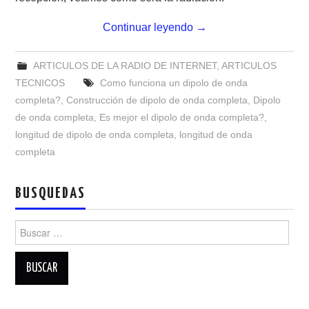
NUESTRAS ACTIVIDADES !
Continuar leyendo
→
PATROCINADORES
ARTICULOS DE LA RADIO DE INTERNET
,
ARTICULOS
PLAN DE BANDAS DE
TECNICOS
Como funciona un dipolo de onda
completa?
,
Construcción de dipolo de onda completa
,
Dipolo
RADIOAFICIONADOS EN MEXICO
de onda completa
,
Es mejor el dipolo de onda completa?
,
longitud de dipolo de onda completa
,
longitud de onda
PROMOCIÓN DE LA RADIO AFICIÓN
completa
PROPAGACIÓN
BUSQUEDAS
SALÓN DE LA FAMA DEL CRECJ
Buscar:
SOLICITUD DE INGRESO
SOTA Y POTA