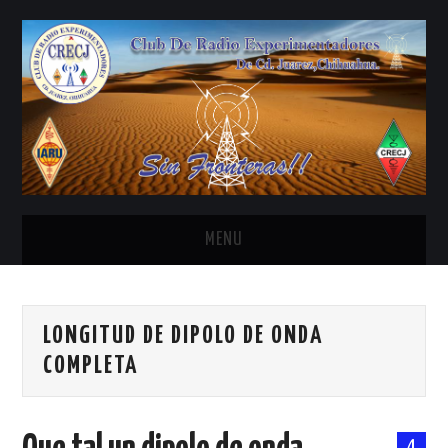
MENU
INICIO
LONGITUD DE DIPOLO DE ONDA
ANTENAS Y ACCESORIOS
COMPLETA
AREDN
BANDA CIVIL
4