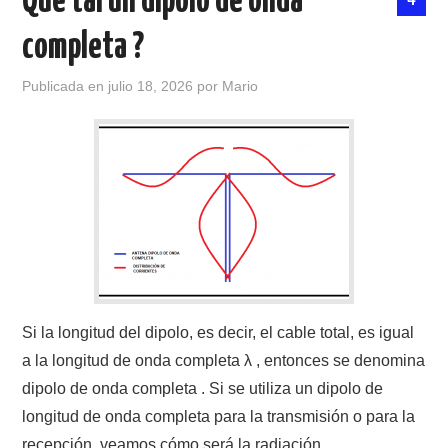
Que tal un dipolo de onda
completa ?
CONTACTO
Publicada en
julio 18, 2026
por
Mario
HISTORIA DE LA RADIO
IMÁGENES CRECJ
LA PULGA MERCANTE
LITERATURA DE LA RADIO
MIEMBROS ORIGINALES
Si la longitud del dipolo, es decir, el cable total, es igual
MODOS DIGITALES
a la longitud de onda completa λ , entonces se denomina
dipolo de onda completa . Si se utiliza un dipolo de
MORSE CW APRENDE Y MAS
longitud de onda completa para la transmisión o para la
recepción, veamos cómo será la radiación.