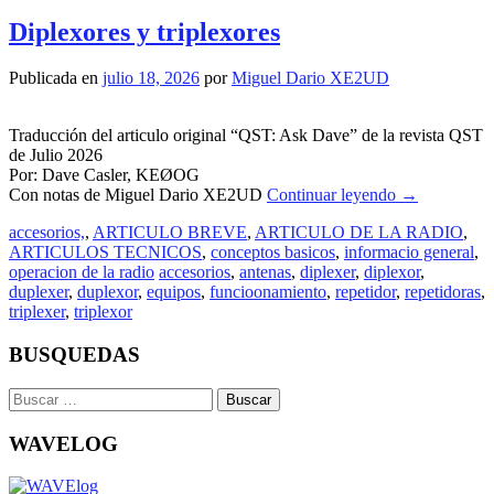
Diplexores y triplexores
Publicada en
julio 18, 2026
por
Miguel Dario XE2UD
Traducción del articulo original “QST: Ask Dave” de la revista QST
de Julio 2026
Por: Dave Casler, KEØOG
Con notas de Miguel Dario XE2UD
Continuar leyendo
→
accesorios,
,
ARTICULO BREVE
,
ARTICULO DE LA RADIO
,
ARTICULOS TECNICOS
,
conceptos basicos
,
informacio general
,
operacion de la radio
accesorios
,
antenas
,
diplexer
,
diplexor
,
duplexer
,
duplexor
,
equipos
,
funcioonamiento
,
repetidor
,
repetidoras
,
triplexer
,
triplexor
BUSQUEDAS
Buscar:
WAVELOG